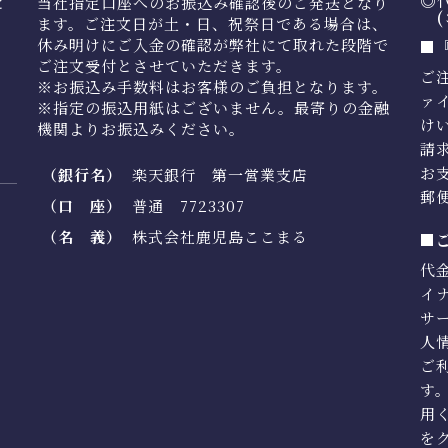
◎
と
当社指定口座へのお振込み確認後のご発送となり
(
ます。ご注文日が土・日、祝祭日である場合は、
休み明けにご入金の確認が弊社にて取れた段階で
■
ご注文受付とさせていただきます。
ご
※お振込み手数料はお客様のご負担となります。
ァ
※指定の振込用紙はございません。最寄りの金融
け
機関よりお振込みください。
請
お
（銀行名）
楽天銀行 第一営業支店
郵
（口 座）
普通 7723307
（名 義）
株式会社鹿児島ここまる
■
代
イ
サ
人
ご利
す
用
を