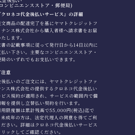
代金後払い
コンビニエンスストア・郵便局)
『クロネコ代金後払いサービス』の詳細
注文商品の配達完了を基にヤマトクレジットフ
イナンス株式会社から購入者様へ請求書をお届
いたします。
求書の記載事項に従って発行日から14日以内に
支払い下さい。主要なコンビニエンスストア・
便局のいずれでもお支払いできます。
ご注意
金後払いのご注文には、ヤマトクレジットファ
ナンス株式会社の提供するクロネコ代金後払い
ービス規約が適用され、サービスの範囲内で個
情報を提供し立替払い契約を行います。
用限度額は累計残高で55,000円(税込)迄で
。未成年の方は、法定代理人の同意を得てご利
ください。詳細はクロネコ代金後払いサービス
クリックしてご確認ください。