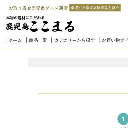
お取り寄せ鹿児島グルメ通販
厳選した鹿児島特産品を紹介
ホーム
商品一覧
カテゴリーから探す
お買い物ガ
鹿児島黒豚しゃぶしゃぶ
北海道-海鮮グルメ
鹿児島黒豚加工品
鹿児島黒豚餃子
国産 うなぎ 鹿児島産
鹿児島黒毛和牛
桜島小みかん
カンパチ
本家 白熊
お茶
黒豚みそ
さつま揚げ
予算別
ご注文方法
お支払方法
会員登録に
熨斗(のし)
メッセージ
送料につい
商品のお届
配送方法
返品・キャ
領収書につ
よくあるご
北の
北海
北海
北海
北海
北海
北海
海鮮
海鮮
うなぎ
うなぎ
うなぎ
うな
きざ
生産
生産
霧島
4,00
4,00
6,00
8,00
10,0
12,0
14,0
16,0
18,0
1