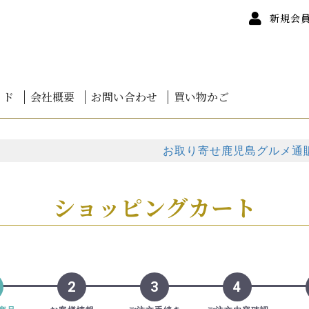
新規会
イド
会社概要
お問い合わせ
買い物かご
ついて
について
カードについて
て
けについて
ンセル
いて
質問
海鮮鍋
道干物
道バラエティ
道魚卵
道かに
道鮭
道海鮮丼
お刺身
しゃぶしゃぶ
 蒲焼き 鹿児島産
 白焼き 鹿児島産
 蒲焼・白焼詰合せ
ぎお得セット
みうなぎ
者 伊崎田の鰻
者 楠田淡水
茶
0円未満
0円～
0円～
0円～
00円～
00円～
00円～
00円～
00円以上
お取り寄せ鹿児島グルメ通販
ショッピングカート
2
3
4