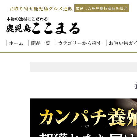
お取り寄せ鹿児島グルメ通販
厳選した鹿児島特産品を紹介
ホーム
商品一覧
カテゴリーから探す
お買い物ガ
鹿児島黒豚しゃぶしゃぶ
北海道-海鮮グルメ
鹿児島黒豚加工品
鹿児島黒豚餃子
国産 うなぎ 鹿児島産
鹿児島黒毛和牛
桜島小みかん
カンパチ
本家 白熊
お茶
黒豚みそ
さつま揚げ
予算別
ご注文方法
お支払方法
会員登録に
熨斗(のし)
メッセージ
送料につい
商品のお届
配送方法
返品・キャ
領収書につ
よくあるご
北の
北海
北海
北海
北海
北海
北海
海鮮
海鮮
うなぎ
うなぎ
うなぎ
うな
きざ
生産
生産
霧島
4,00
4,00
6,00
8,00
10,0
12,0
14,0
16,0
18,0