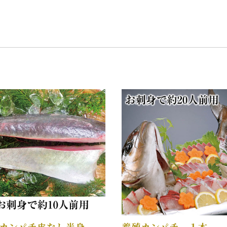
カンパチ皮なし半身
養殖カンパチ １本