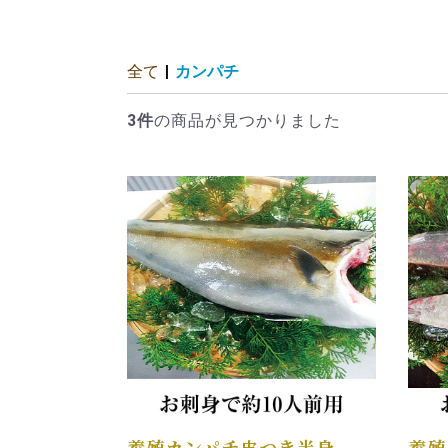
全て
|
カンパチ
3件
の商品が見つかりました
養殖カンパチ皮つき半身
養殖