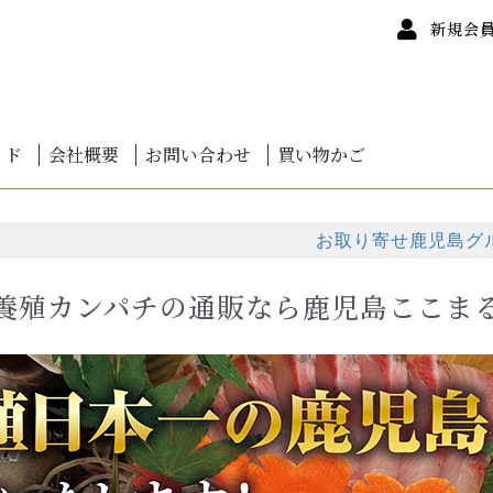
新規会
イド
会社概要
お問い合わせ
買い物かご
ついて
について
カードについて
て
けについて
ンセル
いて
質問
海鮮鍋
道干物
道バラエティ
道魚卵
道かに
道鮭
道海鮮丼
お刺身
しゃぶしゃぶ
 蒲焼き 鹿児島産
 白焼き 鹿児島産
 蒲焼・白焼詰合せ
ぎお得セット
みうなぎ
者 伊崎田の鰻
者 楠田淡水
茶
0円未満
0円～
0円～
0円～
00円～
00円～
00円～
00円～
00円以上
お取り寄せ鹿児島グル
養殖カンパチの通販なら鹿児島ここま