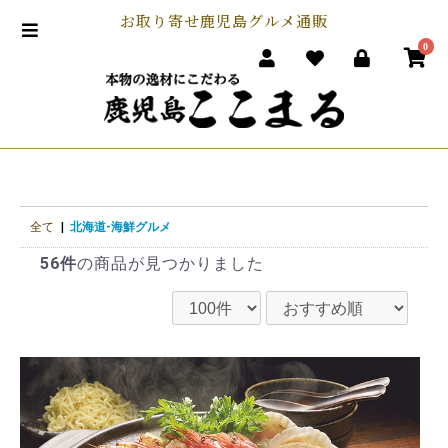
お取り寄せ鹿児島グルメ通販
0
全て
|
北海道-海鮮グルメ
56件
の商品が見つかりました