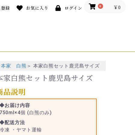
￥0
0
員登録
お気に入り
ログイン
本家 白熊
＞
本家白熊セット鹿児島サイズ
本家白熊セット鹿児島サイズ
商品説明
◆お届け内容
750ml×4個 (白熊のみ)
◆配送方法
冷凍 ・ヤマト運輸