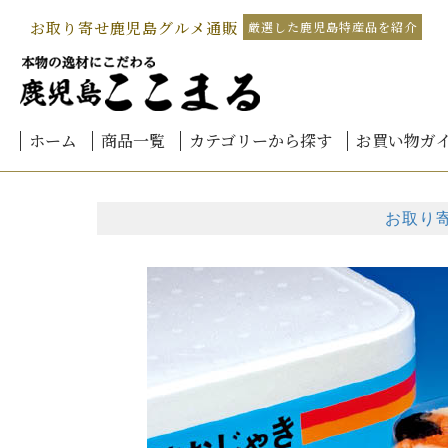
お取り寄せ鹿児島グルメ通販
厳選した鹿児島特産品を紹介
ホーム
商品一覧
カテゴリーから探す
お買い物ガ
鹿児島黒豚しゃぶしゃぶ
北海道-海鮮グルメ
鹿児島黒豚加工品
鹿児島黒豚餃子
国産 うなぎ 鹿児島産
鹿児島黒毛和牛
桜島小みかん
カンパチ
本家 白熊
お茶
黒豚みそ
さつま揚げ
予算別
ご注文方法
お支払方法
会員登録に
熨斗(のし)
メッセージ
送料につい
商品のお届
配送方法
返品・キャ
領収書につ
よくあるご
北の
北海
北海
北海
北海
北海
北海
海鮮
海鮮
うなぎ
うなぎ
うなぎ
うな
きざ
生産
生産
霧島
4,00
4,00
6,00
8,00
10,0
12,0
14,0
16,0
18,0
お取り