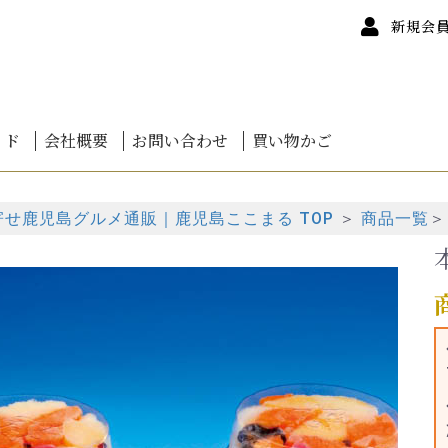
新規会
イド
会社概要
お問い合わせ
買い物かご
ついて
について
カードについて
て
けについて
ンセル
いて
質問
海鮮鍋
道干物
道バラエティ
道魚卵
道かに
道鮭
道海鮮丼
お刺身
しゃぶしゃぶ
 蒲焼き 鹿児島産
 白焼き 鹿児島産
 蒲焼・白焼詰合せ
ぎお得セット
みうなぎ
者 伊崎田の鰻
者 楠田淡水
茶
0円未満
0円～
0円～
0円～
00円～
00円～
00円～
00円～
00円以上
寄せ鹿児島グルメ通販｜鹿児島ここまる TOP
＞
商品一覧
＞