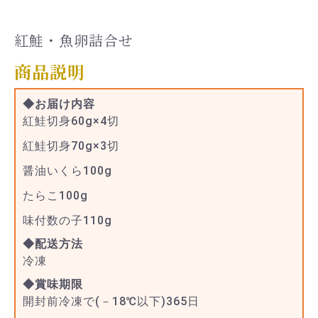
紅鮭・魚卵詰合せ
商品説明
◆お届け内容
紅鮭切身60g×4切
紅鮭切身70g×3切
醤油いくら100g
たらこ100g
味付数の子110g
◆配送方法
冷凍
◆賞味期限
開封前冷凍で(－18℃以下)365日