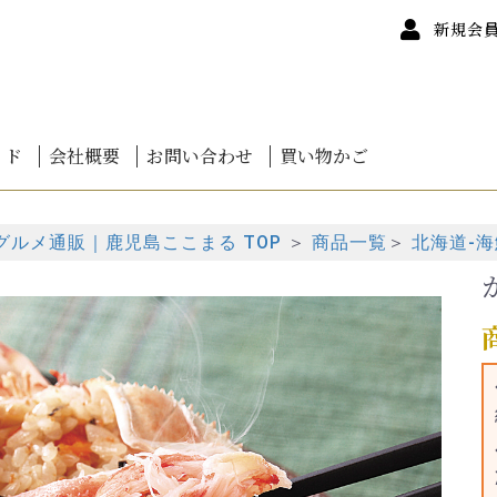
新規会
イド
会社概要
お問い合わせ
買い物かご
ついて
について
カードについて
て
けについて
ンセル
いて
質問
海鮮鍋
道干物
道バラエティ
道魚卵
道かに
道鮭
道海鮮丼
お刺身
しゃぶしゃぶ
 蒲焼き 鹿児島産
 白焼き 鹿児島産
 蒲焼・白焼詰合せ
ぎお得セット
みうなぎ
者 伊崎田の鰻
者 楠田淡水
茶
0円未満
0円～
0円～
0円～
00円～
00円～
00円～
00円～
00円以上
ルメ通販｜鹿児島ここまる TOP
＞
商品一覧
＞
北海道-