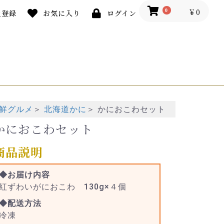
￥0
0
員登録
お気に入り
ログイン
海鮮グルメ
＞
北海道かに
＞
かにおこわセット
かにおこわセット
商品説明
◆お届け内容
紅ずわいがにおこわ 130g×４個
◆配送方法
冷凍