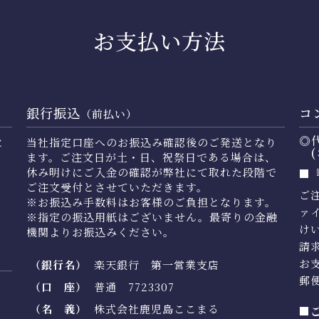
お支払い方法
銀行振込
コ
（前払い）
◎
と
当社指定口座へのお振込み確認後のご発送となり
(
ます。ご注文日が土・日、祝祭日である場合は、
休み明けにご入金の確認が弊社にて取れた段階で
■
ご注文受付とさせていただきます。
ご
※お振込み手数料はお客様のご負担となります。
ァ
※指定の振込用紙はございません。最寄りの金融
け
機関よりお振込みください。
請
お
（銀行名）
楽天銀行 第一営業支店
郵
（口 座）
普通 7723307
（名 義）
株式会社鹿児島ここまる
■