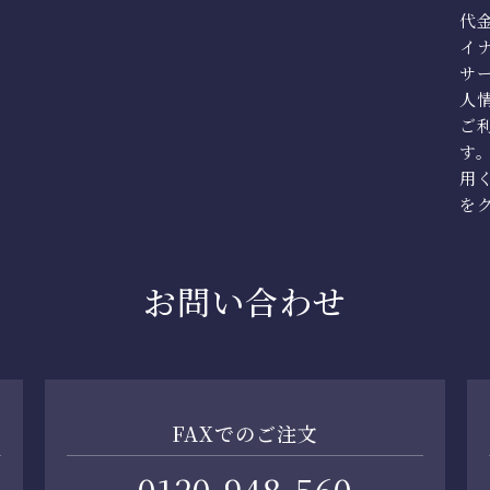
代
イ
サ
人
ご利
す
用
を
お問い合わせ
FAXでのご注文
0120-948-560