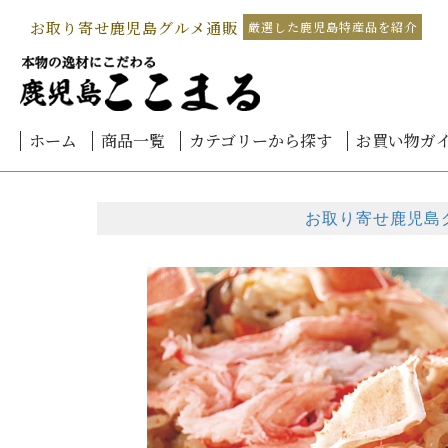
お取り寄せ鹿児島グルメ通販
厳選した鹿児島特産品を紹介
ホーム
商品一覧
カテゴリーから探す
お買い物ガ
鹿児島黒豚しゃぶしゃぶ
北海道-海鮮グルメ
鹿児島黒豚加工品
鹿児島黒豚餃子
国産 うなぎ 鹿児島産
鹿児島黒毛和牛
桜島小みかん
カンパチ
本家 白熊
お茶
黒豚みそ
さつま揚げ
予算別
ご注文方法
お支払方法
会員登録に
熨斗(のし)
メッセージ
送料につい
商品のお届
配送方法
返品・キャ
領収書につ
よくあるご
北の
北海
北海
北海
北海
北海
北海
海鮮
海鮮
うなぎ
うなぎ
うなぎ
うな
きざ
生産
生産
霧島
4,00
4,00
6,00
8,00
10,0
12,0
14,0
16,0
18,0
お取り寄せ鹿児島グ