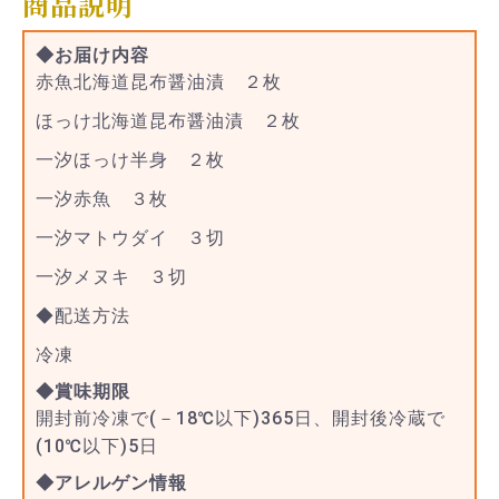
商品説明
◆お届け内容
赤魚北海道昆布醤油漬 ２枚
ほっけ北海道昆布醤油漬 ２枚
一汐ほっけ半身 ２枚
一汐赤魚 ３枚
一汐マトウダイ ３切
一汐メヌキ ３切
◆配送方法
冷凍
◆賞味期限
開封前冷凍で(－18℃以下)365日、開封後冷蔵で
(10℃以下)5日
◆アレルゲン情報